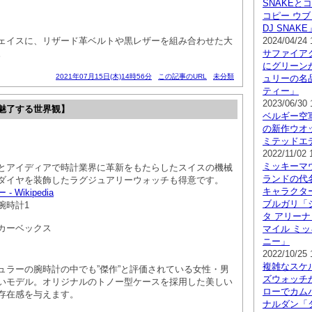
SNAKEと
コピー ウ
DJ SNAKE
ェイスに、リザード革ベルトや黒レザーを組み合わせた大
2024/04/24 
。
サファイア
にグリーン
2021年07月15日(木)14時56分
この記事のURL
未分類
ュリーの名
ティー」
2023/06/30 
魅了する世界観】
ベルギー空
の新作ウオ
ミテッドエデ
2022/11/02 
ミッキーマ
とアイディアで時計業界に革新をもたらしたスイスの機械
ランドの代
ダイヤを装飾したラグジュアリーウォッチも得意です。
キャラクタ
Wikipedia
ブルガリ「
腕時計1
タ アリーナ
カーベックス
マイル ミッ
ニー」
2022/10/25 
複雑なスケ
ュラーの腕時計の中でも”傑作”と評価されている女性・男
ズウォッチ
いモデル。オリジナルのトノー型ケースを採用した美しい
ローでカム
存在感を与えます。
ナルダン「