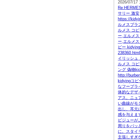
2026/07/17 
Re:HERM
サリー 激安
https://kid
ルメスブラン
ルメス コピ
ー,エルメス
ー,エルメス
ピー kidying
238360.h
イリッシュ 
ルメス コピ
ング 偽物kid
http://burb
kidying
なフープラ
体的なデザ
アス。ニュ
い曲線がモ
出し、耳元
感を与えま
ビジューが
周りをパッ
に。スタイ
主張しすぎ