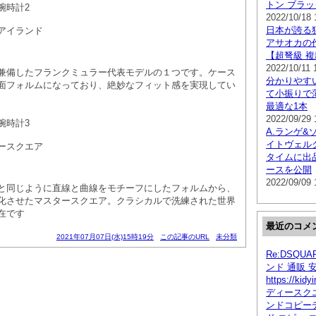
トン ブラ
腕時計2
2022/10/18 
日本が誇る
アイランド
アサオカの
【超弩級 
2022/10/11 
兼備したフランクミュラー代表モデルの１つです。ケース
分かりやす
面フォルムになっており、絶妙なフィット感を実現してい
て小振りで
最適な1本
2022/09/29 
腕時計3
A.ランゲ&
イトヴェル
ースクエア
タイムに出
ースを公開
2022/09/09 
と同じように直線と曲線をモチーフにしたフォルムから、
化させたマスタースクエア。クラシカルで洗練された世界
在です
最近のコメ
2021年07月07日(水)15時19分
この記事のURL
未分類
Re:DSQU
ンド 通販 
https://kid
ディースクエ
ンドコピー