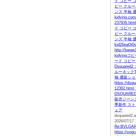
ド コピー コ
ピー クルー
ンズ 半袖 
kidying.com
237935.
ド コピー コ
ピー クルー
ンズ 半袖 
kid26eaOj0
http://loew
kidying
ード コピー
Dsquare
ルーネックT
袖 通販シ
https://dsq
12302.ht
DSQUAR
販売ジーン
季新作 ス
ェア
dsquared2.a
2026/07/17 
Re:BVLG
https://vogc