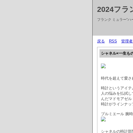
2024フ
フランク ミュラー“ハー
戻る
RSS
管理者
シャネル×一生も
時代を超えて愛さ
時計というアイテ
人の悩みを払拭し
んだマドモアゼル
時計がラインナッ
プルミエール 腕
シャネルの時計部