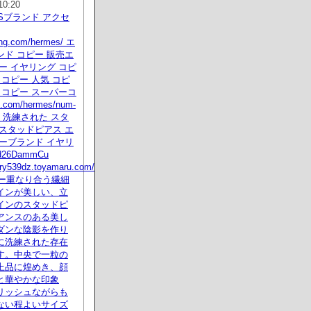
10:20
ESブランド アクセ
ying.com/hermes/ エ
ド コピー 販売エ
ー イヤリング コピ
 コピー 人気 コピ
 コピー スーパーコ
.com/hermes/num-
tml 洗練された スタ
スタッドピアス エ
ーブランド イヤリ
26DammCu
erry539dz.toyamaru.com/
コピー重なり合う繊細
インが美しい、立
インのスタッドピ
アンスのある美し
ダンな陰影を作り
に洗練された存在
す。中央で一粒の
上品に煌めき、顔
と華やかな印象
リッシュながらも
ない程よいサイズ