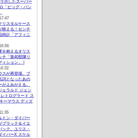
コラボしたスーパー
ブロ「ビッグ・バン
」
17:47
クリスタルケース
が映える！センチ
品時計「アフィニ
16:56
軍を称えるオリス
ッチ「第40部隊リ
ィション」 |
16:32
ウスが再登場。ブ
名詞となったあの
ーがよみがえる。
ジェラルド ジェン
 レトログラード ス
キーマウス ディズ
11:35
ルトン・ダイバー
がブラック＆イエ
バック。ユリス・
ダイバーX スケル