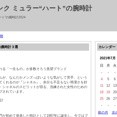
ランク ミュラー“ハート”の腕時計
ト”の腕時計2024
用
の腕時計３選
カレンダー
2021年7月
日
月
火
れる「一生もの」が多数そろう羨望ブランド
-
-
-
ムが、なんだかメンズっぽいような気がして苦手、という
4
5
6
てくれるのが『シャネル』。余分も不足もない簡潔さを好
11
12
13
・シャネルのスピリットが宿る、洗練された女性のための
プされています。
18
19
20
25
26
27
時計
-
-
-
前の月
次
門が初めて発表した時計として1987年に誕生し、今ではブ