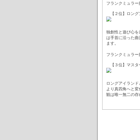
フランクミュラー
【２位】ロング
独創性と遊び心を
は手首に沿った曲
ます。
フランクミュラー
【３位】マスタ
ロングアイランド
より真四角へと変
観は唯一無二の存