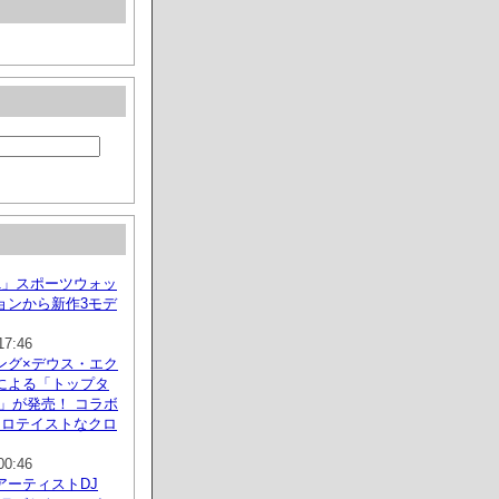
S1」スポーツウォッ
ョンから新作3モデ
17:46
ング×デウス・エク
による「トップタ
」が発売！ コラボ
トロテイストなクロ
00:46
アーティストDJ