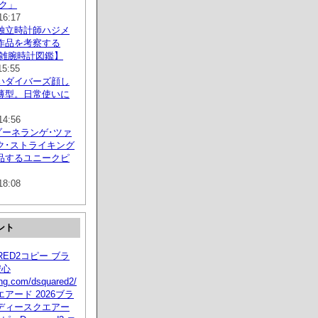
ック」
16:17
独立時計師ハジメ
作品を考察する
複雑腕時計図鑑】
15:55
いダイバーズ顔し
薄型。日常使いに
14:56
ゾーネランゲ･ツァ
ク･ストライキング
品するユニークピ
18:08
ント
ARED2コピー ブラ
安心
ying.com/dsquared2/
アード 2026ブラ
ディースクエアー