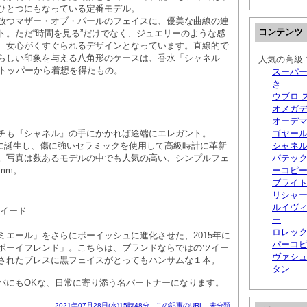
ひとつにもなっている定番モデル。
放つマザー・オブ・パールのフェイスに、優美な曲線の連
コンテンツ
ト。ただ“時間を見る”だけでなく、ジュエリーのような感
、女心がくすぐられるデザインとなっています。直線的で
らしい印象を与える八角形のケースは、香水「シャネル
人気の高級 
ストッパーから着想を得たもの。
スーパー
き
ウブロ 
オメガ
オーデマ
チも『シャネル』の手にかかれば途端にエレガント。
ゴヤール
0年に誕生し、傷に強いセラミックを使用して高級時計に革新
シャネ
。写真は数あるモデルの中でも人気の高い、シンプルフェ
パテック
mm。
ーコピ
ブライ
リシャー
ルイヴィ
ツイード
ー
ロレック
ミエール」をさらにボーイッシュに進化させた、2015年に
パーコ
ボーイフレンド」。こちらは、ブランドならではのツイー
ヴァシ
されたブレスに黒フェイスがとってもハンサムな１本。
タン
バにもOKな、日常に寄り添う名パートナーになります。
2021年07月28日(水)15時48分
この記事のURL
未分類