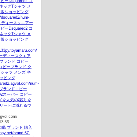
ピーDsquared2 コ
ネックTシャツ メ
通販ショッピング
/dsquared2/num-
html ディースクエアー
ピーDsquared2 コ
ネックTシャツ メ
通販ショッピング
v
e133py.toyamaru.com/
コピーディースクエア
ブランド コピー
d2 コピーブランド ク
シャツ メンズ 半
ョッピング
uared2.agvol.com/num-
ml ブランドコピー
ED2スーパー コピー
ズ今人気の秘訣 今
トリートに溢れるウ
gvol.com/
13:56
ARI偽 ブランド 購入
opy.net/brand-57-