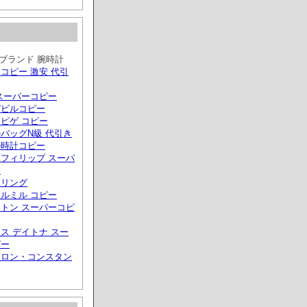
ブランド 腕時計
コピー 激安 代引
スーパーコピー
デビルコピー
ピゲ コピー
バッグN級 代引き
ル時計コピー
フィリップ スーパ
ー
トリング
ルミル コピー
トン スーパーコピ
ス デイトナ スー
ピー
ュロン・コンスタン