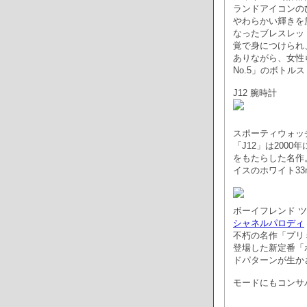
ランドアイコンの
やわらかい輝きを
なったブレスレッ
覚で身につけられ
ありながら、女性
No.5」のボトル
J12 腕時計
スポーティウォッ
「J12」は200
をもたらした名作
イスのホワイト33
ボーイフレンド 
シャネルパロディ
不朽の名作「プリ
登場した新定番「
ドパターンが生か
モードにもコンサ