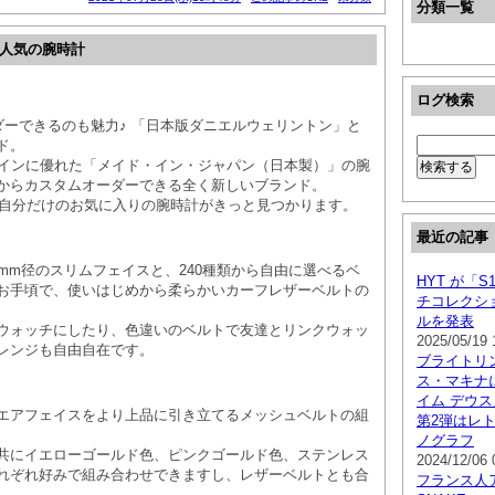
分類一覧
で人気の腕時計
ログ検索
ダーできるのも魅力♪ 「日本版ダニエルウェリントン」と
ド。
デザインに優れた「メイド・イン・ジャパン（日本製）」の腕
からカスタムオーダーできる全く新しいブランド。
から自分だけのお気に入りの腕時計がきっと見つかります。
最近の記事
6mm径のスリムフェイスと、240種類から自由に選べるベ
HYT が「
お手頃で、使いはじめから柔らかいカーフレザーベルトの
チコレクシ
ルを発表
ウォッチにしたり、色違いのベルトで友達とリンクウォッ
2025/05/19 
レンジも自由自在です。
ブライトリ
ス・マキナ
イム デウス
エアフェイスをより上品に引き立てるメッシュベルトの組
第2弾はレ
ノグラフ
共にイエローゴールド色、ピンクゴールド色、ステンレス
2024/12/06 
れぞれ好みで組み合わせできますし、レザーベルトとも合
フランス人