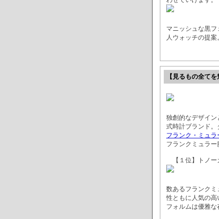
マニッシュな黒フ
人ウォッチの提案
【見るもの全てを
独創的なデザイン
式時計ブランド。
フランク・ミュラー - 
フランクミュラー
【１位】トノー
数あるフランクミ
性ともに人気の高
フォルムは優雅な