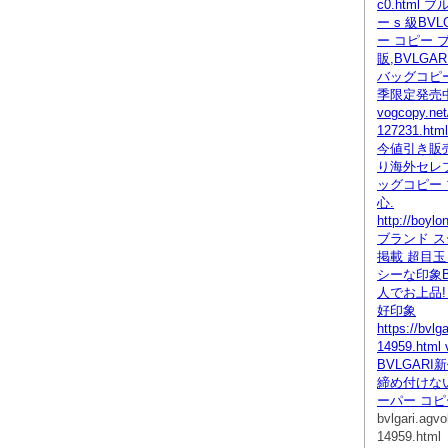
c0.html
ー s 級BV
ー コピー 
販,BVLGA
バッグコピー
季限定発売
vogcopy.net
127231.h
今値引き販
り海外セレブ
ッグコピー 
心.
http://boyl
ブランド ス
掲載 超目玉
シーな印象B
人でお上品!
好印象
https://bvlg
14959.htm
BVLGAR
締め付けな
ーパー コピ
bvlgari.agv
14959.html