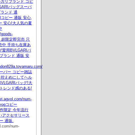
 ブルガリブランド コピ
LGARIバッグスーパ
ブランド 通
RIコピー 通販 安心,
 安心!大人気の夏
中
/goods-
tml 超限定即完売 只
売中 手持ち在庫あ
愛用BVLGARIバ
ブランド 通販 安
ondon829a.toyamaru.com/
ーパー コピー雑誌
 控えめにしてヘル
VLGARIバッグ!大
トレンド感のある!
ari.agvol.com/num-
l vogコピー
I新作限定 今年流行
いアクセサリース
ー 通販.
ol.com/num-