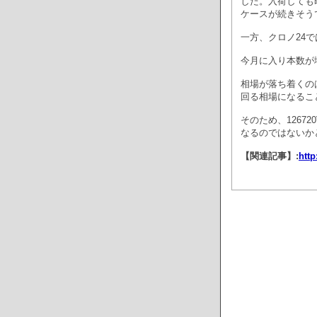
した。入荷しても
ケースが続きそう
一方、クロノ24で
今月に入り本数が
相場が落ち着くのは
回る相場になるこ
そのため、126720
なるのではないか
【関連記事】:
http