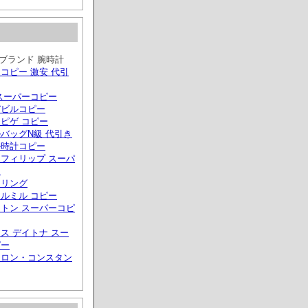
ブランド 腕時計
コピー 激安 代引
スーパーコピー
デビルコピー
ピゲ コピー
バッグN級 代引き
ル時計コピー
フィリップ スーパ
ー
トリング
ルミル コピー
トン スーパーコピ
ス デイトナ スー
ピー
ュロン・コンスタン