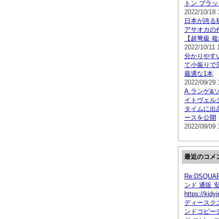
トン ブラ
2022/10/18 
日本が誇る
アサオカの
【超弩級 
2022/10/11 
分かりやす
て小振りで
最適な1本
2022/09/29 
A.ランゲ&
イトヴェル
タイムに出
ースを公開
2022/09/09 
最近のコメ
Re:DSQU
ンド 通販 
https://kid
ディースクエ
ンドコピー