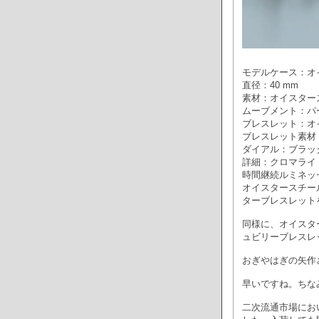
モデルケース：オ
直径：40 mm
素材：オイスター
ムーブメント：パ
ブレスレット：オ
ブレスレット素材
ダイアル：ブラッ
詳細：クロマライ
時間継続ルミネッ
オイスタースチール
ターブレスレット
同様に、オイスタ
ュビリーブレスレ
おぎやはぎの矢作
早いですね。ちな
二次流通市場にお