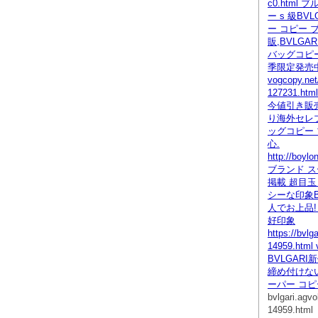
c0.html
ー s 級BV
ー コピー 
販,BVLGA
バッグコピー
季限定発売
vogcopy.net
127231.h
今値引き販
り海外セレブ
ッグコピー 
心.
http://boyl
ブランド ス
掲載 超目玉
シーな印象B
人でお上品!
好印象
https://bvlg
14959.htm
BVLGAR
締め付けな
ーパー コピ
bvlgari.agv
14959.html