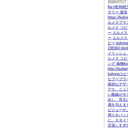
2026/07/17 
Re:HERM
サリー 激安
https://kid
ルメスブラン
ルメス コピ
ー,エルメス
ー,エルメス
ピー kidying
238360.h
イリッシュ 
ルメス コピ
ング 偽物kid
http://burb
kidying
なフープラ
体的なデザ
アス。ニュ
い曲線がモ
出し、耳元
感を与えま
ビジューが
周りをパッ
に。スタイ
主張しすぎ