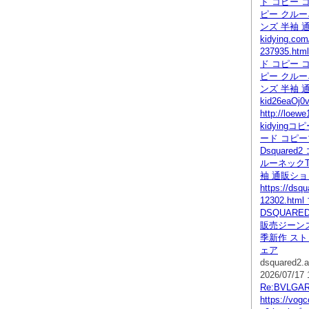
ド コピー コ
ピー クルー
ンズ 半袖 
kidying.com
237935.
ド コピー コ
ピー クルー
ンズ 半袖 
kid26eaOj0
http://loew
kidying
ード コピー
Dsquare
ルーネックT
袖 通販シ
https://dsq
12302.ht
DSQUAR
販売ジーン
季新作 ス
ェア
dsquared2.a
2026/07/17 
Re:BVLG
https://vogc