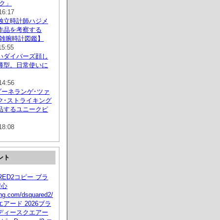
ック」
16:17
独立時計師ハジメ
作品を考察する
複雑腕時計図鑑】
15:55
いダイバーズ顔し
薄型。日常使いに
14:56
ゾーネランゲ･ツァ
ク･ストライキング
品するユニークピ
18:08
ント
ARED2コピー ブラ
安心
ying.com/dsquared2/
アード 2026ブラ
ディースクエアー