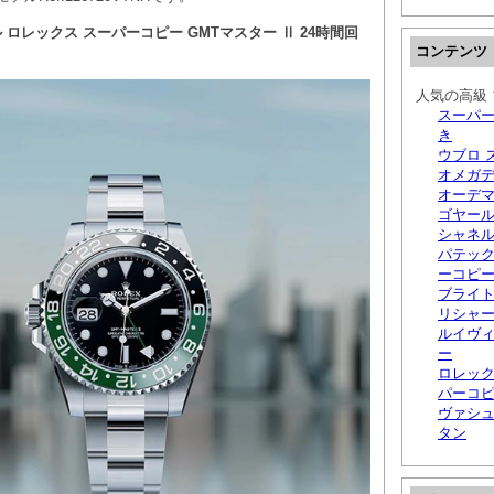
ル ロレックス スーパーコピー GMTマスター Ⅱ 24時間回
コンテンツ
人気の高級 
スーパー
き
ウブロ 
オメガ
オーデマ
ゴヤール
シャネ
パテック
ーコピ
ブライ
リシャー
ルイヴィ
ー
ロレック
パーコ
ヴァシ
タン