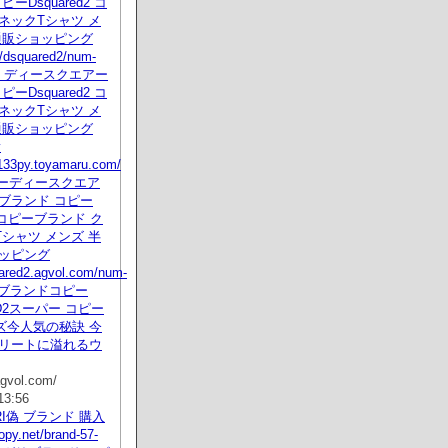
ピーDsquared2 コ
ネックTシャツ メ
通販ショッピング
/dsquared2/num-
html ディースクエアー
ピーDsquared2 コ
ネックTシャツ メ
通販ショッピング
v
e133py.toyamaru.com/
コピーディースクエア
ブランド コピー
d2 コピーブランド ク
シャツ メンズ 半
ョッピング
uared2.agvol.com/num-
ml ブランドコピー
ED2スーパー コピー
ズ今人気の秘訣 今
トリートに溢れるウ
gvol.com/
13:56
ARI偽 ブランド 購入
opy.net/brand-57-