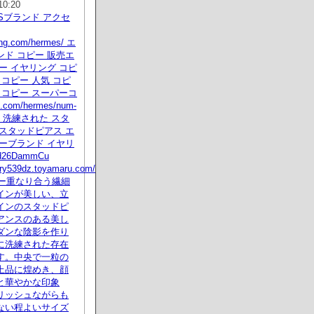
10:20
ESブランド アクセ
ying.com/hermes/ エ
ド コピー 販売エ
ー イヤリング コピ
 コピー 人気 コピ
 コピー スーパーコ
.com/hermes/num-
tml 洗練された スタ
スタッドピアス エ
ーブランド イヤリ
26DammCu
erry539dz.toyamaru.com/
コピー重なり合う繊細
インが美しい、立
インのスタッドピ
アンスのある美し
ダンな陰影を作り
に洗練された存在
す。中央で一粒の
上品に煌めき、顔
と華やかな印象
リッシュながらも
ない程よいサイズ