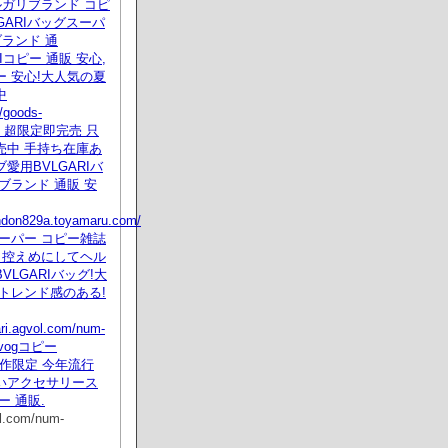
 ブルガリブランド コピ
LGARIバッグスーパ
ブランド 通
RIコピー 通販 安心,
 安心!大人気の夏
中
/goods-
tml 超限定即完売 只
売中 手持ち在庫あ
愛用BVLGARIバ
ブランド 通販 安
ondon829a.toyamaru.com/
ーパー コピー雑誌
 控えめにしてヘル
VLGARIバッグ!大
トレンド感のある!
ari.agvol.com/num-
l vogコピー
I新作限定 今年流行
いアクセサリース
ー 通販.
ol.com/num-