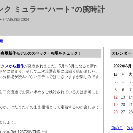
ランク ミュラー“ハート”の腕時計
ト”の腕時計2024
用
2年春夏新作モデルのスペック・相場をチェック！
カレンダー
ックスから新作
が発表されました。5月〜6月になると新作
2022年6月
格的に始まり、そして二次流通市場に出回り始めました。
日
月
火
い分相場が読みづらいモデルではございますが楽しみです
-
-
-
5
6
7
を二次流通でお買い求めをご検討されている方は参考にし
12
13
14
19
20
21
のか、はたまたそのまま相場として定着するのか楽しみで
26
27
28
-
-
-
ましょう。
前の月
次
ルRef.126720VTNRです。