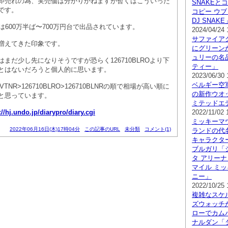
即売れの為、実売価は分かりかねますが暫くはこういった
SNAKEと
です。
コピー ウ
DJ SNAKE
は600万半ば〜700万円台で出品されています。
2024/04/24 
サファイア
増えてきた印象です。
にグリーン
ュリーの名
まだ少し先になりそうですが恐らく126710BLROより下
ティー」
とはないだろうと個人的に思います。
2023/06/30 
ベルギー空
VTNR>126710BLRO>126710BLNRの順で相場が高い順に
の新作ウオ
と思っています。
ミテッドエデ
://hj.undo.jp/diarypro/diary.cgi
2022/11/02 
ミッキーマ
2022年06月16日(木)17時04分
この記事のURL
未分類
コメント(1)
ランドの代
キャラクタ
ブルガリ「
タ アリーナ
マイル ミッ
ニー」
2022/10/25 
複雑なスケ
ズウォッチ
ローでカム
ナルダン「