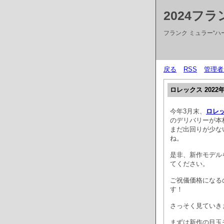
2024フ
フランク ミュラー“ハー
戻る
RSS
管理者
ロレックス 202
今年3月末、
ロレ
のデリバリーが本
まだ出回りが少な
ね。
是非、新作モデル
てください。
ご祝儀価格になる
す！
さっそく見ていき
まずは新作の目玉モデ