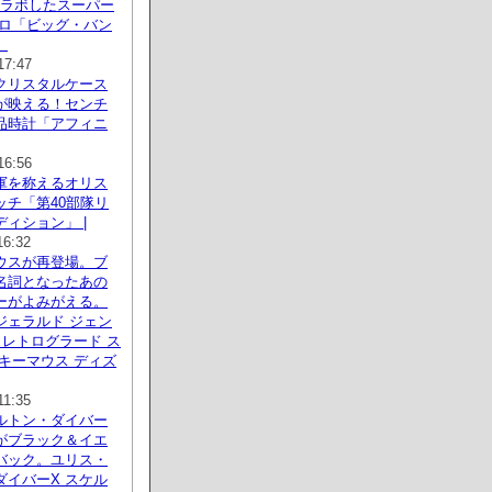
コラボしたスーパー
ブロ「ビッグ・バン
」
17:47
クリスタルケース
が映える！センチ
品時計「アフィニ
16:56
軍を称えるオリス
ッチ「第40部隊リ
ィション」 |
16:32
ウスが再登場。ブ
名詞となったあの
ーがよみがえる。
ジェラルド ジェン
 レトログラード ス
キーマウス ディズ
11:35
ルトン・ダイバー
がブラック＆イエ
バック。ユリス・
ダイバーX スケル