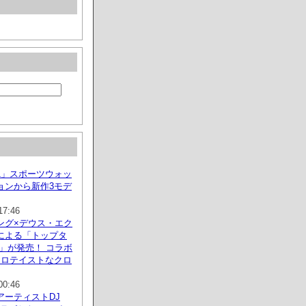
S1」スポーツウォッ
ョンから新作3モデ
17:46
ング×デウス・エク
による「トップタ
」が発売！ コラボ
トロテイストなクロ
00:46
アーティストDJ