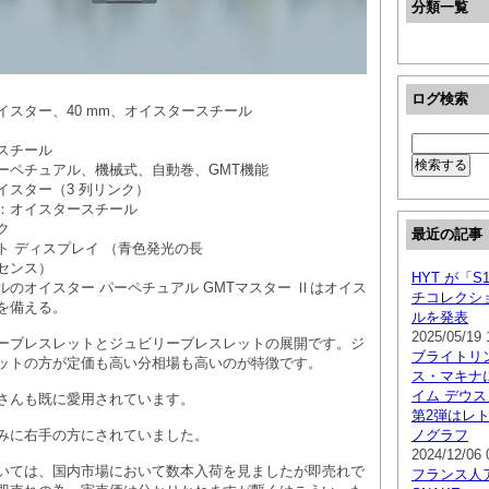
分類一覧
ログ検索
イスター、40 mm、オイスタースチール
スチール
ーペチュアル、機械式、自動巻、GMT機能
イスター（3 列リンク）
：オイスタースチール
ク
最近の記事
ト ディスプレイ （青色発光の長
センス）
HYT が「
のオイスター パーペチュアル GMTマスター Ⅱはオイス
チコレクシ
を備える。
ルを発表
2025/05/19 
ーブレスレットとジュビリーブレスレットの展開です。ジ
ブライトリ
ットの方が定価も高い分相場も高いのが特徴です。
ス・マキナ
イム デウス
さんも既に愛用されています。
第2弾はレ
みに右手の方にされていました。
ノグラフ
2024/12/06 
いては、国内市場において数本入荷を見ましたが即売れで
フランス人