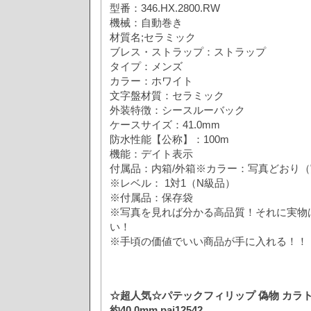
型番：346.HX.2800.RW
機械：自動巻き
材質名;セラミック
ブレス・ストラップ：ストラップ
タイプ：メンズ
カラー：ホワイト
文字盤材質：セラミック
外装特徴：シースルーバック
ケースサイズ：41.0mm
防水性能【公称】：100m
機能：デイト表示
付属品：内箱/外箱※カラー：写真どおり
※レベル： 1対1（N級品）
※付属品：保存袋
※写真を見れば分かる高品質！それに実物
い！
※手頃の価値でいい商品が手に入れる！！
☆超人気☆パテックフィリップ 偽物 カラ
約40.0mm paj12542