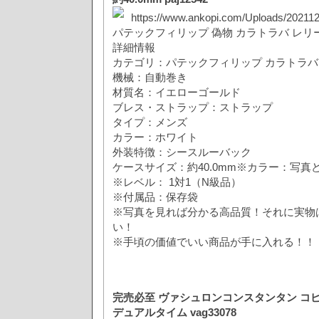
https://www.ankopi.com/Uploads/202112/
パテックフィリップ 偽物 カラトラバ レリー
詳細情報
カテゴリ：パテックフィリップ カラトラ
機械：自動巻き
材質名：イエローゴールド
ブレス・ストラップ：ストラップ
タイプ：メンズ
カラー：ホワイト
外装特徴：シースルーバック
ケースサイズ：約40.0mm※カラー：写真
※レベル： 1対1（N級品）
※付属品：保存袋
※写真を見れば分かる高品質！それに実物
い！
※手頃の価値でいい商品が手に入れる！！
完売必至 ヴァシュロンコンスタンタン コ
デュアルタイム vag33078